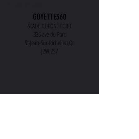
TEL.:
438.491.4369
GOYETTE360
STADE DUPONT FORD
335 ave du Parc
St-Jean-Sur-Richelieu,Qc
J2W 2S7