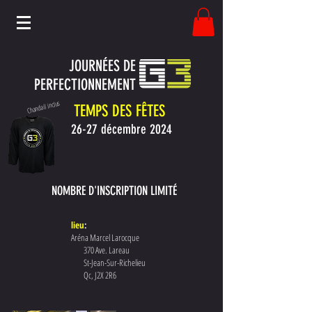
JOURNÉES DE
PERFECTIONNEMENT
Chandail inclus
TEMPS DES FÊTES
26-27 décembre 2024
NOMBRE D'INSCRIPTION LIMITÉ
lieu
:
Aréna Marcel Larocque
370 Ave. Lareau
St-Jean-Sur-Richelieu
Qc, J2X 2R6