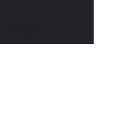
Pour nous
joindre
CONTACTEZ NOUS SI VOUS DÉSIREZ PLUS
D'INFORMATIONS
EMAIL:
INFO@GOYETTE360.COM
TEL.:
438.491.4369
GOYETTE360
STADE DUPONT FORD
335 ave du Parc
St-Jean-Sur-Richelieu,Qc
J2W 2S7