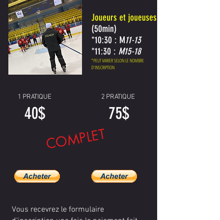
Joueurs et joueuses:
(50min)
*10:30 : M
11-13
*11:30 :
M15-18
*PEUT VARIER SELON LE NOMBRE
D'INSCRIPTION
1 PRATIQUE
2 PRATIQUE
40$
75$
COMPLET
Vous recevrez le formulaire